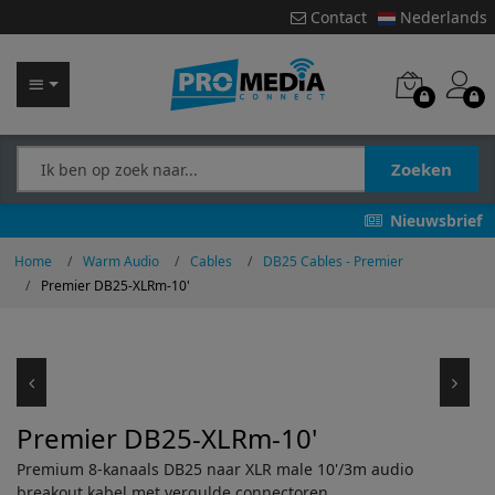
Contact
Nederlands
Zoeken
Nieuwsbrief
Home
Warm Audio
Cables
DB25 Cables - Premier
Premier DB25-XLRm-10'
Premier DB25-XLRm-10'
Premium 8-kanaals DB25 naar XLR male 10'/3m audio
breakout kabel met vergulde connectoren